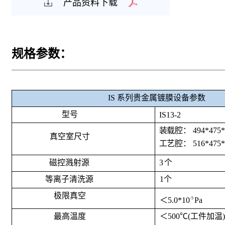
产品资料下载
规格参数：
IS
系列贵金属镀膜设备参数
型
号
I
S
13-2
装
载腔： 494*475*5
真空室尺寸
工
艺腔： 516*475*5
磁控溅
射源
3
个
等离子清
洗源
1
个
极
限真空
＜5.0*10
-5
Pa
最
高温度
＜500℃(工件加温)