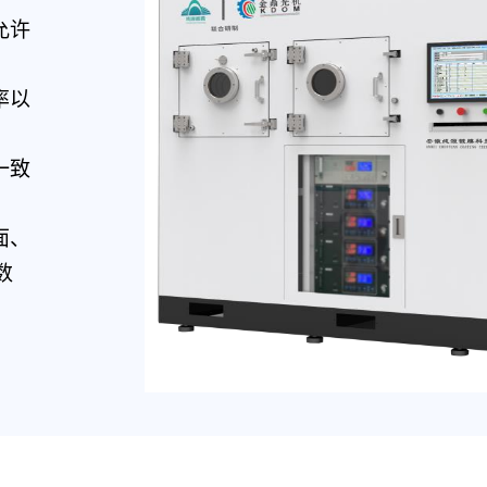
允许
率以
一致
；
面、
数