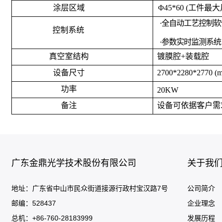
涂
层区域
Φ4
5
*60 (
工件最大
·
全自动工艺控制软
控制系
统
·
参数实时监测系统
真空室结构
镀膜
腔+装载腔
设
备尺寸
2700*2280*27
70 (
功
率
2
0KW
备
注
设备可依据客户需
广东金鼎光学技术股份有限公司
关于我
地址：广东省中山市民众街道接源行政村宝汉路7号
公司简介
邮编：528437
企业理念
总机：+86-760-28183999
发展历程