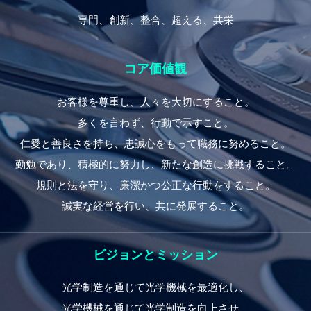
専門、創新、整合、超える、共栄
コア価値観
お客様を尊重し、人々を大切にすること。
多くを言わず、行動で示すこと。
仁愛と善良さを持ち、忠誠心をもって職務に努めること。
勤勉であり、積極的に努力し、新たな創造に挑戦すること。
規則と法を守り、廉潔かつ公正な行動をすること。
誠実な経営を行い、共に発展すること。
ビジョンとミッション
光学制造を通じて光学機械を最適化し、
光学機械を通じて光学制造を向上させ、