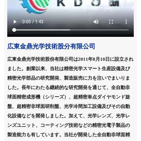
広東金鼎光学技術股分有限公司
広東金鼎光学技術股份有限公司は
2011年8月10日に設立され
ました。創業以来、当社は精密光学スマート生産設備及び
精密光学部品の研究開発、製造販売に力を注いでまいりま
した。長年にわたる継続的な研究開発を通じて、全自動非
球面精密成形機（シリーズ）、超精密単点ダイヤモンド旋
盤、超精密非球面研削盤、光学冷間加工設備及びその自動
化設備などを開発しました。加えて、光学レンズ、光学レ
ンズユニット、コーティング技術などの精密光電子製品の
製造能力も有しています。当社が開発した全自動非球面精