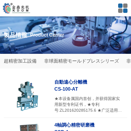
製品情報
Product Center
超精密加工設備
非球面精密モールドプレスシリーズ
非
自動遠心分離機
CS-100-AT
★本设备属国内首创，并获得国家实
用新型专利证书，★专利
号:ZL201620285175.6 ★广泛适用于
铣磨(荒折)、精磨(砂挂)磨边(芯取)等
工程切削液的分离和净化。 ★具有自
4軸調心精密研磨機
动清扫功能，无需人工清洁，可自动