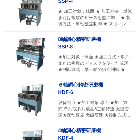
SSP-4
清扫出桶内吸附的玻璃粉未，在环环
保方面有卓越的功能。 ★因对玻璃粉
★ 加工対象：球面 ★ 加工方法：単体
未的离心处理，可以延长冷却液(油)与
または複数のピースを盤に加工 ★ 制
金刚石磨头的使用寿命。
御方法：単軸独立制御 ★ スウィング
フレームの運動方式：球面に近い振
動
8軸調心精密研磨機
SSP-8
★加工対象：球面 ★加工方式：単片
または複数のディスクを使った成形
★制御方式：単一軸の独立制御 ★摆
架運動方式：センターレス球面の振
動
６軸調心精密研磨機
KDF-6
设备特点:★加工对象:球面 ★加工方
式:单片或多片成盘3主轴转速:无级变
速★摆动速度:无级变速 ★控制方式:单
轴独立控制(2轴/槽;3轴/槽)★加工方
式:准球心加工★加压方式:气动加压★
4軸調心精密研磨機
供液方式:自动循环 ★主要技术规格 背
KDF-4